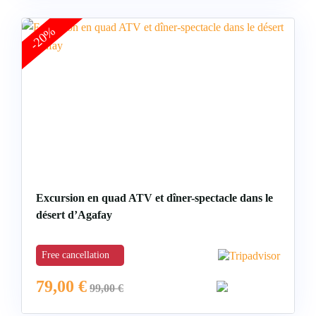
-20%
Excursion en quad ATV et dîner-spectacle dans le
désert d’Agafay
Free cancellation
79,00
€
99,00
€