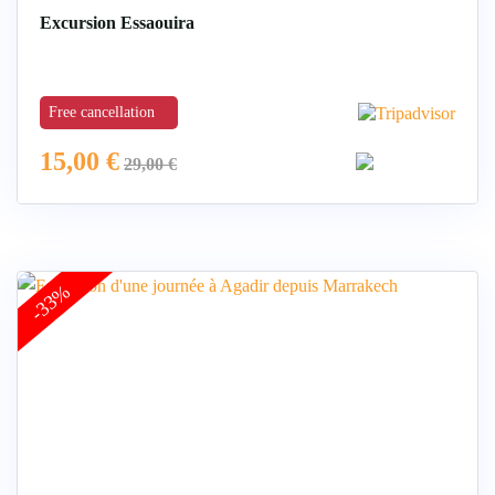
Excursion Essaouira
Free cancellation
15,00
€
29,00
€
-33%