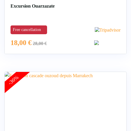
Excursion Ouarzazate
Free cancellation
18,00
€
28,00
€
-36%