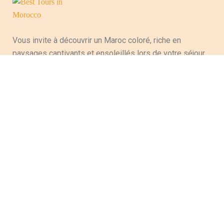
Vous invite à découvrir un Maroc coloré, riche en
paysages captivants et ensoleillés lors de votre séjour,
évoquant la variété culturelle et artisanale du pays,
perpétuant ainsi des traditions ancestrales. Entre les
majestueuses montagnes de l’Atlas, les magnifiques
plages le long des côtes océaniques, atlantiques et
désertiques, ce pays possède tant de richesses qui
séduiront les touristes qui ont fait de ce pays leur
destination.
MEMBRE DE LA FNAVM ET DE L'ARAVMS
Décision N°52P/17
IATA N°54271781