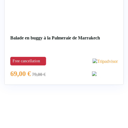
Balade en buggy à la Palmeraie de Marrakech
Free cancellation
69,00
€
79,00
€