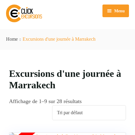
Menu
Accueil
Home
Excursions d'une journée à Marrakech
Excursions
Circuits
Excursions d’une journée à Marrakech
Excursions d'une journée à
Excursion Agafay
Excursions d’une journée à Casablanca
Circuits Marrakech
Marrakech
A propos de nous
Excursions d’une journée à Agadir
Tours Agadir
Excursions d’une journée à Fès
Tours Casablanca
Affichage de 1–9 sur 28 résultats
Tours Fes
Tours Tanger