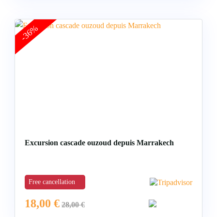
-36%
Excursion cascade ouzoud depuis Marrakech
Free cancellation
18,00
€
28,00
€