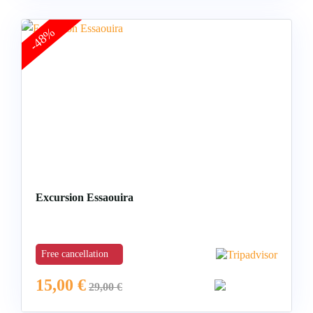
-48%
Excursion Essaouira
Free cancellation
15,00
€
29,00
€