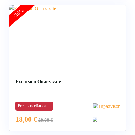
-36%
Excursion Ouarzazate
Free cancellation
18,00
€
28,00
€