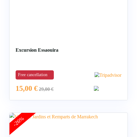
Excursion Essaouira
Free cancellation
15,00
€
29,00
€
-26%