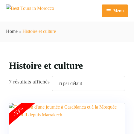
Menu
Accueil
Home
Histoire et culture
Excursions
Circuits
Excursions d’une journée à Marrakech
Histoire et culture
Excursion Agafay
Excursions d’une journée à Casablanca
Circuits Marrakech
A propos de nous
Excursions d’une journée à Agadir
Tours Agadir
7 résultats affichés
Excursions d’une journée à Fès
Tours Casablanca
Tours Fes
-33%
Tours Tanger
Tours Essaouira