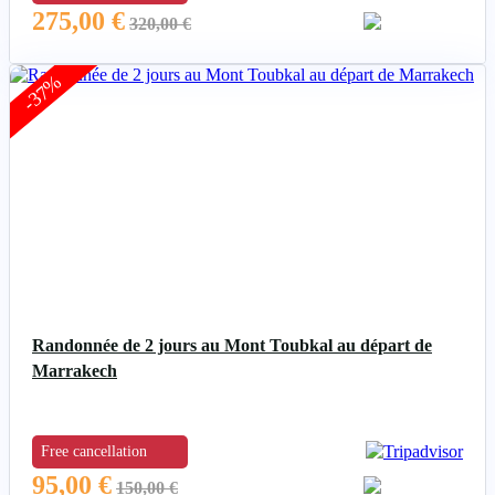
275,00
€
320,00
€
-37%
Randonnée de 2 jours au Mont Toubkal au départ de
Marrakech
Free cancellation
95,00
€
150,00
€