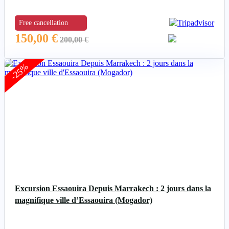
Free cancellation
150,00
€
200,00
€
-25%
Excursion Essaouira Depuis Marrakech : 2 jours dans la
magnifique ville d’Essaouira (Mogador)