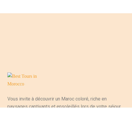
Vous invite à découvrir un Maroc coloré, riche en
paysages captivants et ensoleillés lors de votre séjour,
évoquant la variété culturelle et artisanale du pays,
perpétuant ainsi des traditions ancestrales. Entre les
majestueuses montagnes de l’Atlas, les magnifiques