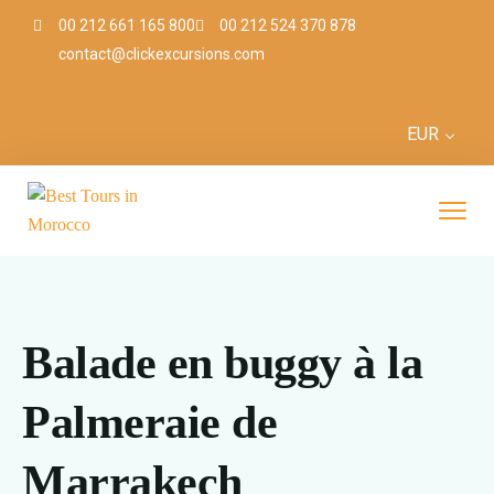
00 212 661 165 800
00 212 524 370 878
contact@clickexcursions.com
EUR
Balade en buggy à la
Palmeraie de
Marrakech