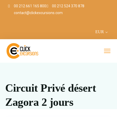
00 212 661 165 800
00 212 524 370 878
contact@clickexcursions.com
EUR
Circuit Privé désert
Zagora 2 jours